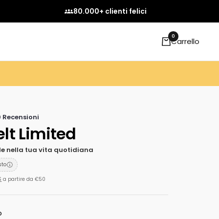
80.000+ clienti felici
0
Carrello
0 Recensioni
elt Limited
 nella tua vita quotidiana
sto
S
a partire da €50
o