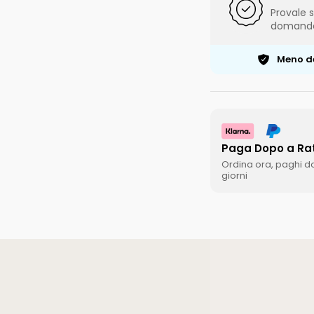
Provale 
domand
Meno de
Paga Dopo a Ra
Ordina ora, paghi d
giorni