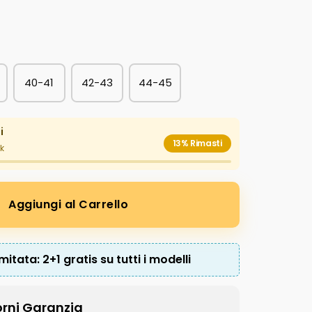
40-41
42-43
44-45
i
13% Rimasti
ck
Aggiungi al Carrello
imitata:
2+1 gratis su tutti i modelli
rni Garanzia