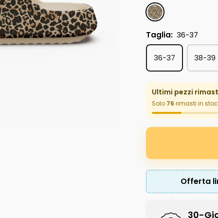
Leopardato
Taglia:
36-37
36-37
38-39
Ultimi pezzi rimast
Solo
76
rimasti in sto
Offerta l
30-Gio