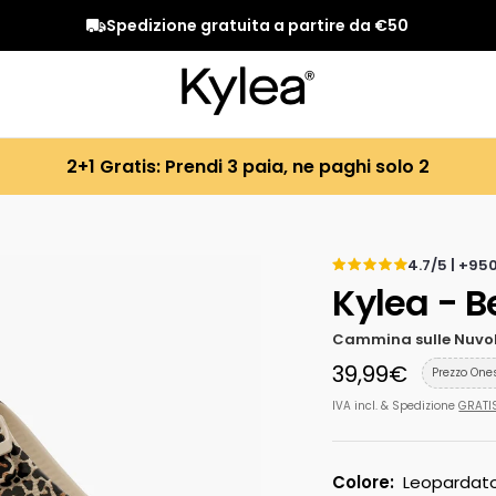
Spedizione gratuita a partire da €50
Kylea®
2+1 Gratis: Prendi 3 paia, ne paghi solo 2
4.7/5 | +95
Kylea - B
Cammina sulle Nuvole
Prezzo
39,99€
Prezzo One
di
IVA incl. & Spedizione
GRATI
vendita
Colore:
Leopardat