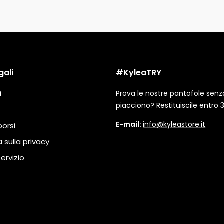
gali
#KyleaTRY
i
Prova le nostre pantofole senza 
piacciono? Restituiscile entro 3
E-mail:
info@kyleastore.it
borsi
 sulla privacy
servizio